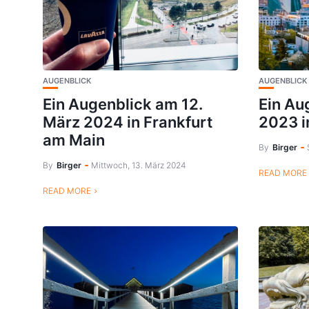
AUGENBLICK
AUGENBLICK
Ein Augenblick am 12.
Ein Au
März 2024 in Frankfurt
2023 i
am Main
By
Birger
By
Birger
Mittwoch, 13. März 2024
READ MORE
READ MORE