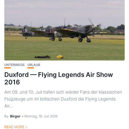
UNTERWEGS
URLAUB
Duxford — Flying Legends Air Show
2016
Am 09. und 10. Juli trafen sich wieder Fans der klassischen
Flugzeuge um im britischen Duxford die Flying Legends
Air...
By
Birger
Montag, 18. Juli 2016
READ MORE