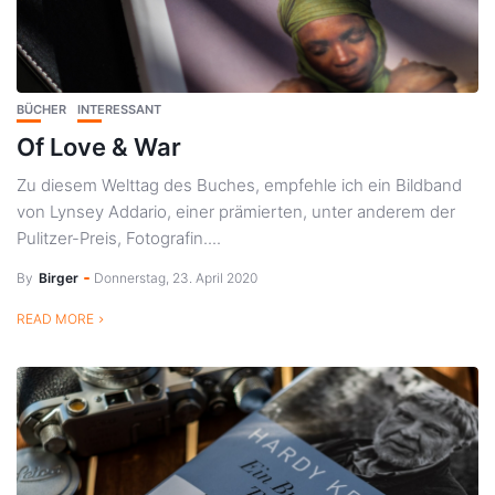
BÜCHER
INTERESSANT
Of Love & War
Zu diesem Welttag des Buches, empfehle ich ein Bildband
von Lynsey Addario, einer prämierten, unter anderem der
Pulitzer-Preis, Fotografin....
By
Birger
Donnerstag, 23. April 2020
READ MORE