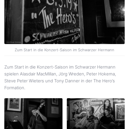
Zum Start in die Konzert-Saison im Schwarzer Hermann
Zum Start in die Konzert-Saison im Schwarzer Hermann
spielen Alasdair MacMillan, Jörg Wreden, Peter Hokema,
Steve Peter Wieters und Tony Danner in der The Hero’s
Formation.