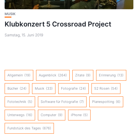
MUSIK
Klubkonzert 5 Crossroad Project
Samstag, 15. Juni 2019
Allgemein
(19)
Augenblick
(264)
Zitate
(9)
Erinnerung
(13)
Bücher
(24)
Musik
(33)
Fotografie
(24)
52 Rosen
(54)
Fototechnik
(5)
Software für Fotografie
(7)
Planespotting
(6)
Unterwegs
(16)
Computer
(9)
iPhone
(5)
Fundstück des Tages
(676)