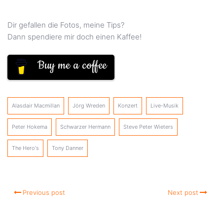
Dir gefallen die Fotos, meine Tips?
Dann spendiere mir doch einen Kaffee!
Buy me a coffee
Alasdair Macmillan
Jörg Wreden
Konzert
Live-Musik
Peter Hokema
Schwarzer Hermann
Steve Peter Wieters
The Hero's
Tony Danner
Previous post
Next post