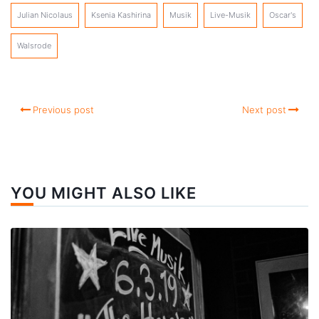
Julian Nicolaus
Ksenia Kashirina
Musik
Live-Musik
Oscar's
Walsrode
Previous post
Next post
YOU MIGHT ALSO LIKE