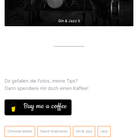
Gin & Jazz II
Dir gefallen die Fotos, meine Tips?
Dann spendiere mir doch einen Kaffee!
Buy me a coffee
Christian Müller
David Grabowski
Gin & Jazz
Jazz