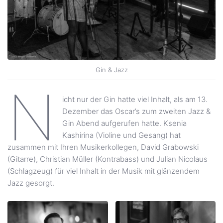
Gin & Jazz
N
icht nur der Gin hatte viel Inhalt, als am 13.
Dezember das Oscar’s zum zweiten Jazz &
Gin Abend aufgerufen hatte. Ksenia
Kashirina (Violine und Gesang) hat
zusammen mit Ihren Musikerkollegen, David Grabowski
(Gitarre), Christian Müller (Kontrabass) und Julian Nicolaus
(Schlagzeug) für viel Inhalt in der Musik mit glänzendem
Jazz gesorgt.