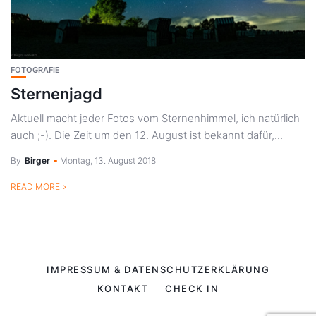
FOTOGRAFIE
Sternenjagd
Aktuell macht jeder Fotos vom Sternenhimmel, ich natürlich
auch ;-). Die Zeit um den 12. August ist bekannt dafür,...
By
Birger
Montag, 13. August 2018
READ MORE
IMPRESSUM & DATENSCHUTZERKLÄRUNG
KONTAKT
CHECK IN