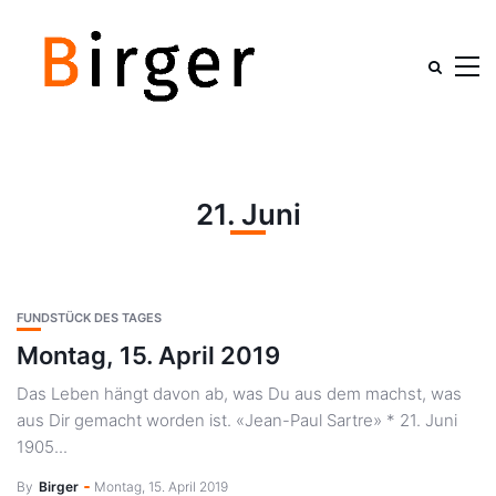
21. Juni
FUNDSTÜCK DES TAGES
Montag, 15. April 2019
Das Leben hängt davon ab, was Du aus dem machst, was
aus Dir gemacht worden ist. «Jean-Paul Sartre» * 21. Juni
1905...
By
Birger
Montag, 15. April 2019