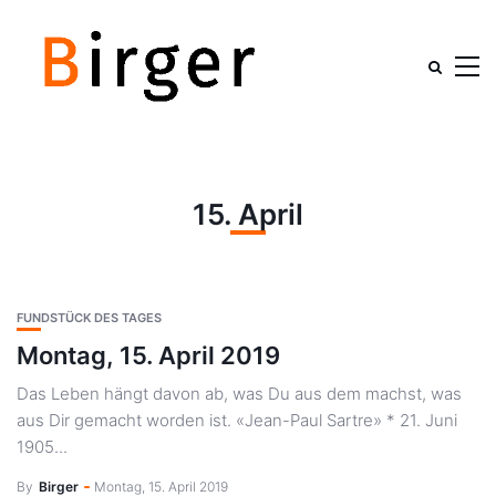
15. April
FUNDSTÜCK DES TAGES
Montag, 15. April 2019
Das Leben hängt davon ab, was Du aus dem machst, was
aus Dir gemacht worden ist. «Jean-Paul Sartre» * 21. Juni
1905...
By
Birger
Montag, 15. April 2019