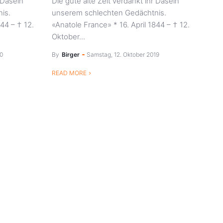
 Dasein
Die gute alte Zeit verdankt ihr Dasein
is.
unserem schlechten Gedächtnis.
844 – † 12.
«Anatole France» * 16. April 1844 – † 12.
Oktober...
20
By
Birger
Samstag, 12. Oktober 2019
READ MORE