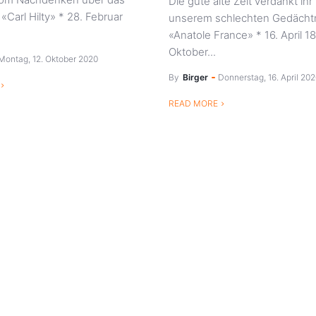
Die gute alte Zeit verdankt ihr
«Carl Hilty» * 28. Februar
unserem schlechten Gedächtn
«Anatole France» * 16. April 1
Oktober...
Montag, 12. Oktober 2020
By
Birger
Donnerstag, 16. April 20
READ MORE