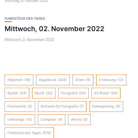
Sonntag, 9. Oktober 2022
FUNDSTÜCK DES TAGES
Mittwoch, 02. November 2022
Mittwoch, 2. November 2022
Allgemein
(19)
Augenblick
(264)
Zitate
(9)
Erinnerung
(13)
Bücher
(24)
Musik
(33)
Fotografie
(24)
52 Rosen
(54)
Fototechnik
(5)
Software für Fotografie
(7)
Planespotting
(6)
Unterwegs
(16)
Computer
(9)
iPhone
(5)
Fundstück des Tages
(676)