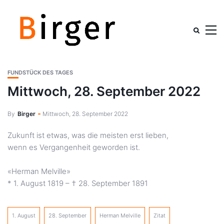
FUNDSTÜCK DES TAGES
Mittwoch, 28. September 2022
By
Birger
Mittwoch, 28. September 2022
Zukunft ist etwas, was die meisten erst lieben,
wenn es Vergangenheit geworden ist.
«Herman Melville»
* 1. August 1819 – † 28. September 1891
1. August
28. September
Herman Melville
Zitat