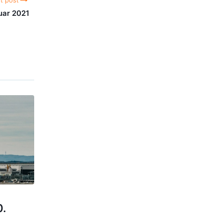
t post
uar 2021
0.