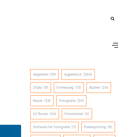
Allgemein
(19)
Augenblick
(264)
Zitate
(9)
Erinnerung
(13)
Bücher
(24)
Musik
(33)
Fotografie
(24)
52 Rosen
(54)
Fototechnik
(5)
Software für Fotografie
(7)
Planespotting
(6)