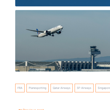
FRA
Planespotting
Qatar Airways
SF-Airways
Singapore