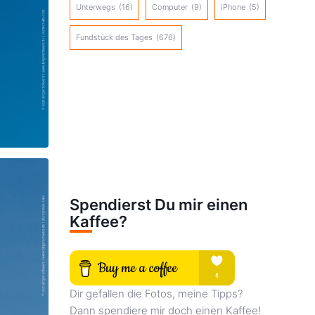
Unterwegs
(16)
Computer
(9)
iPhone
(5)
Fundstück des Tages
(676)
Spendierst Du mir einen
Kaffee?
Dir gefallen die Fotos, meine Tipps?
Dann spendiere mir doch einen Kaffee!