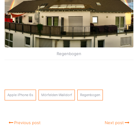
Regenbogen
Apple iPhone 6s
Mörfelden-Walldorf
Regenbogen
Previous post
Next post