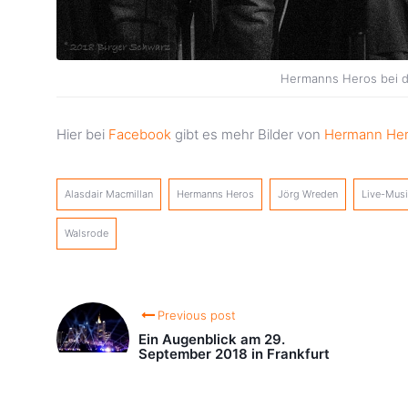
Hermanns Heros bei d
Hier bei
Facebook
gibt es mehr Bilder von
Hermann He
Alasdair Macmillan
Hermanns Heros
Jörg Wreden
Live-Mus
Walsrode
Previous post
Ein Augenblick am 29.
September 2018 in Frankfurt