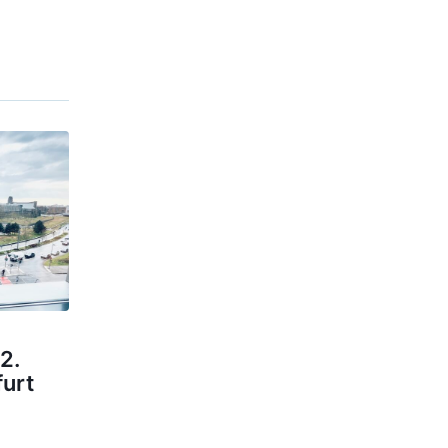
2.
furt