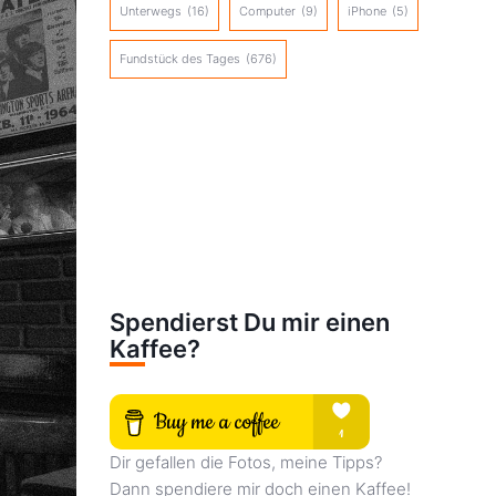
Unterwegs
(16)
Computer
(9)
iPhone
(5)
Fundstück des Tages
(676)
Spendierst Du mir einen
Kaffee?
Dir gefallen die Fotos, meine Tipps?
Dann spendiere mir doch einen Kaffee!