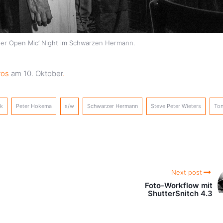
er Open Mic‘ Night im Schwarzen Hermann.
ros
am 10. Oktober
.
ik
Peter Hokema
s/w
Schwarzer Hermann
Steve Peter Wieters
Ton
Next post
Foto-Workflow mit
ShutterSnitch 4.3