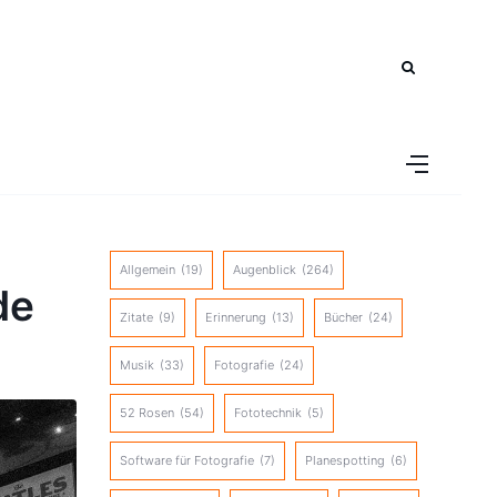
Allgemein
(19)
Augenblick
(264)
de
Zitate
(9)
Erinnerung
(13)
Bücher
(24)
Musik
(33)
Fotografie
(24)
52 Rosen
(54)
Fototechnik
(5)
Software für Fotografie
(7)
Planespotting
(6)