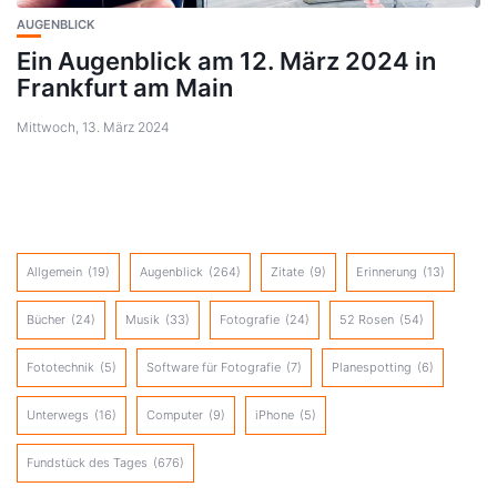
AUGENBLICK
Ein Augenblick am 12. März 2024 in
Frankfurt am Main
Mittwoch, 13. März 2024
Allgemein
(19)
Augenblick
(264)
Zitate
(9)
Erinnerung
(13)
Bücher
(24)
Musik
(33)
Fotografie
(24)
52 Rosen
(54)
Fototechnik
(5)
Software für Fotografie
(7)
Planespotting
(6)
Unterwegs
(16)
Computer
(9)
iPhone
(5)
Fundstück des Tages
(676)