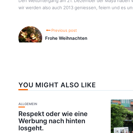
Den Weltuntergang am 21. Dezember der Maya haben wi
wir werden also auch 2013 geniessen, feiern und es un
Previous post
Frohe Weihnachten
YOU MIGHT ALSO LIKE
ALLGEMEIN
Respekt oder wie eine
Werbung nach hinten
losgeht.