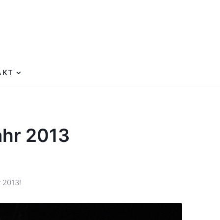
AKT
hr 2013
 2013!